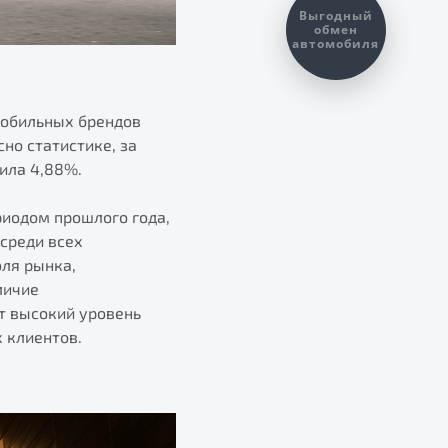
Выгодный
обмен
автомобиля
мобильных брендов
но статистике, за
ила 4,88%.
риодом прошлого года,
среди всех
оля рынка,
личие
т высокий уровень
 клиентов.