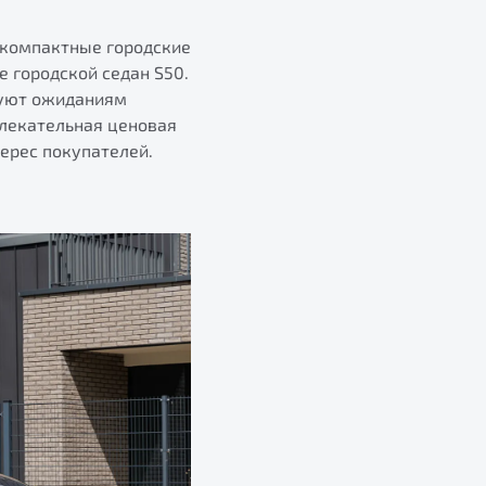
 компактные городские
 городской седан S50.
вуют ожиданиям
влекательная ценовая
ерес покупателей.