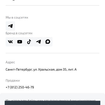
Контакты
Belgee Линк
О бренде
Belgee Клуб
О дилерском центре
Мы в соцсетях
Belgee Плюс
Правовая информация
Реферальная программа
Бренд в соцсетях
Адрес
Санкт-Петербург, ул. Уральская, дом 35, лит. А
Продажи
+7 (812) 250-46-79
Мы используем файлы куки для полноценного функционирования
сайта. Вы всегда можете отключить файлы куки в настройках
© 2026