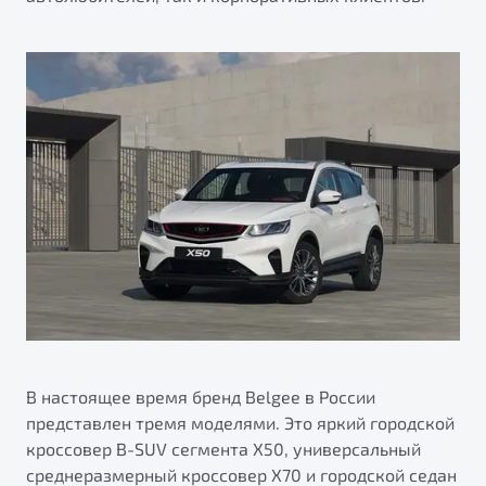
от 1 699 990 ₽*
Подробно
Обзор
В наличии
X70
Будьте еще более уверены на дорогах с программой
"Помощь на дорогах"
Автомобили в наличии
Тест-драйв
Преимущества программы
Автокредит
Спецпредложения
Запись на сервис
Калькулятор ТО
Универсальный кроссовер
Клиентская поддержка
от 2 499 990 ₽*
В настоящее время бренд Belgee в России
представлен тремя моделями. Это яркий городской
Обзор
В наличии
кроссовер B-SUV сегмента X50, универсальный
среднеразмерный кроссовер X70 и городской седан