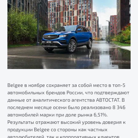
ПОДДЕРЖКА
Страхование
О дилерском центре
Автокредит
Гарантия Belgee
Правовая информация
Яркий кроссовер
Трейд-ин
Belgee Линк
от 2 219 990 ₽*
НАША КОМАНДА
Расчет КАСКО
Belgee Клуб
Обзор
В наличии
Belgee Плюс
Реферальная программа
S50
Клиентская поддержка
Помощь на дорогах
Belgee в ноябре сохраняет за собой место в топ-5
автомобильных брендов России, что подтверждают
данные от аналитического агентства АВТОСТАТ. В
последнем месяце осени было реализовано 8 346
автомобилей марки при доле рынка 6,51%.
Результаты отражают высокий уровень доверия к
продукции Belgee со стороны как частных
Узнайте о специальных выгодах при покупке
Элегантный и практичный седан
автолюбителей, так и корпоративных клиентов.
автомобиля Belgee