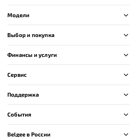
Модели
X50+
Выбор и покупка
S50
Автомобили в наличии
X70
Финансы и услуги
Спецпредложения и Акции
Автокредит
Записаться на тест-драйв
Сервис
Трейд-ин
Получить предложение
Записаться на сервис
Страхование
Поддержка
Руководство по эксплуатации
Расчет КАСКО
Гарантия Belgee
Техническое обслуживание
События
Клиентская поддержка
Калькулятор ТО
Новости
Помощь на дорогах
Belgee в России