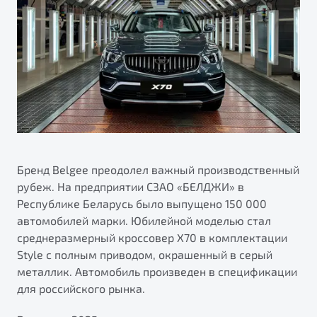
ПОДДЕРЖКА
Страхование
О дилерском центре
Автокредит
Гарантия Belgee
Правовая информация
Яркий кроссовер
Трейд-ин
Belgee Линк
от 2 219 990 ₽*
НАША КОМАНДА
Расчет КАСКО
Belgee Клуб
Обзор
В наличии
Belgee Плюс
Реферальная программа
S50
Клиентская поддержка
Бренд Belgee преодолел важный производственный
рубеж. На предприятии СЗАО «БЕЛДЖИ» в
Помощь на дорогах
Республике Беларусь было выпущено 150 000
автомобилей марки. Юбилейной моделью стал
среднеразмерный кроссовер X70 в комплектации
Style с полным приводом, окрашенный в серый
металлик. Автомобиль произведен в спецификации
для российского рынка.
Узнайте о специальных выгодах при покупке
Элегантный и практичный седан
автомобиля Belgee