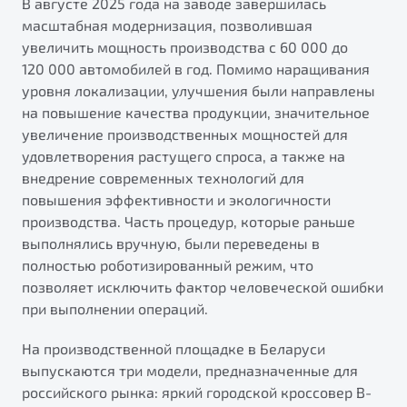
В августе 2025 года на заводе завершилась
от 1 699 990 ₽*
масштабная модернизация, позволившая
Подробно
увеличить мощность производства с 60 000 до
Обзор
В наличии
120 000 автомобилей в год. Помимо наращивания
уровня локализации, улучшения были направлены
X70
Будьте еще более уверены на дорогах с программой
на повышение качества продукции, значительное
"Помощь на дорогах"
Автомобили в наличии
увеличение производственных мощностей для
Тест-драйв
удовлетворения растущего спроса, а также на
Преимущества программы
Автокредит
внедрение современных технологий для
Спецпредложения
повышения эффективности и экологичности
производства. Часть процедур, которые раньше
выполнялись вручную, были переведены в
Запись на сервис
полностью роботизированный режим, что
Калькулятор ТО
позволяет исключить фактор человеческой ошибки
Универсальный кроссовер
Клиентская поддержка
при выполнении операций.
от 2 499 990 ₽*
На производственной площадке в Беларуси
выпускаются три модели, предназначенные для
Обзор
В наличии
российского рынка: яркий городской кроссовер B-