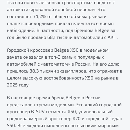
тысячи новых легковых транспортных средств с
от 1 699 990 ₽*
автоматизированной коробкой передач. Это
Подробно
составляет 74,2% от общего объема рынка и
Обзор
В наличии
является рекордным показателем за все время
наблюдений. В частности, под брендом Belgee за
X70
Будьте еще более уверены на дорогах с программой
год было продано 68,1 тысячи автомобилей с АКП.
"Помощь на дорогах"
Автомобили в наличии
Тест-драйв
Городской кроссовер Belgee X50 в модельном
Преимущества программы
Автокредит
зачете оказался в топ-3 самых популярных
Спецпредложения
автомобилей с «автоматом» в России. На его долю
пришлось 38,3 тысячи экземпляров, что отражает в
целом высокую востребованность Х50 на рынке в
Запись на сервис
2025 году.
Калькулятор ТО
Универсальный кроссовер
Клиентская поддержка
В настоящее время бренд Belgee в России
представлен тремя моделями. Это яркий городской
от 2 499 990 ₽*
кроссовер B-SUV сегмента X50, универсальный
среднеразмерный кроссовер X70 и городской седан
Обзор
В наличии
S50. Все модели выполнены по высоким мировым