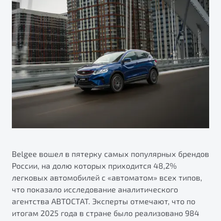
ПОДДЕРЖКА
Страхование
О дилерском центре
Автокредит
Гарантия Belgee
Правовая информация
Яркий кроссовер
Трейд-ин
Belgee Линк
от 2 219 990 ₽*
НАША КОМАНДА
Расчет КАСКО
Belgee Клуб
Обзор
В наличии
Belgee Плюс
Реферальная программа
S50
Клиентская поддержка
Помощь на дорогах
Belgee вошел в пятерку самых популярных брендов
России, на долю которых приходится 48,2%
легковых автомобилей с «автоматом» всех типов,
что показало исследование аналитического
агентства АВТОСТАТ. Эксперты отмечают, что по
Узнайте о специальных выгодах при покупке
итогам 2025 года в стране было реализовано 984
Элегантный и практичный седан
автомобиля Belgee