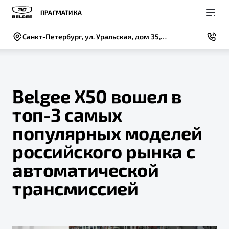
ПРАГМАТИКА
Санкт-Петербург, ул. Уральская, дом 35, лит. А
Belgee X50 вошел в
топ-3 самых
Покупателям
Владельцам
О компании
Модели
популярных моделей
ВЫБОР И ПОКУПКА
СЕРВИС
СОБЫТИЯ
российского рынка с
Новый
X50+
Автомобили в наличии
Записаться на сервис
Новости
автоматической
Спецпредложения и Акции
Руководство по эксплуатации
Контакты
трансмиссией
Записаться на тест-драйв
Техническое обслуживание
BELGEE В РОССИИ
Калькулятор ТО
ФИНАНСЫ И УСЛУГИ
О бренде