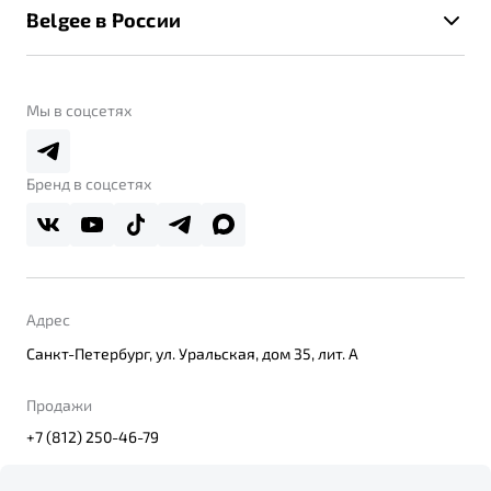
Помощь на дорогах
Belgee в России
Контакты
Belgee Линк
О бренде
Belgee Клуб
О дилерском центре
Мы в соцсетях
Belgee Плюс
Правовая информация
Реферальная программа
Бренд в соцсетях
Адрес
Санкт-Петербург, ул. Уральская, дом 35, лит. А
Продажи
+7 (812) 250-46-79