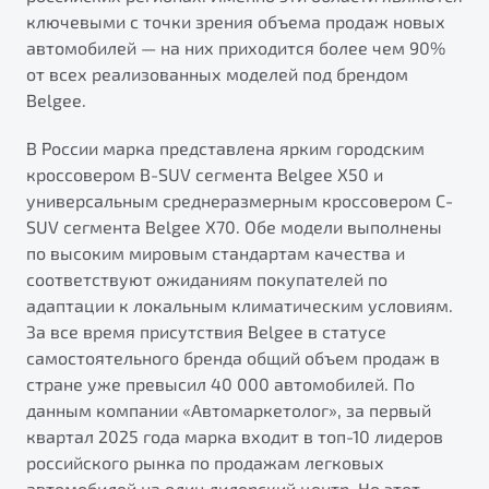
от 1 699 990 ₽*
ключевыми с точки зрения объема продаж новых
Подробно
автомобилей — на них приходится более чем 90%
Обзор
В наличии
от всех реализованных моделей под брендом
Belgee.
X70
Будьте еще более уверены на дорогах с программой
В России марка представлена ярким городским
"Помощь на дорогах"
Автомобили в наличии
кроссовером B-SUV сегмента Belgee X50 и
Тест-драйв
Преимущества программы
универсальным среднеразмерным кроссовером C-
Автокредит
SUV сегмента Belgee X70. Обе модели выполнены
Спецпредложения
по высоким мировым стандартам качества и
соответствуют ожиданиям покупателей по
адаптации к локальным климатическим условиям.
Запись на сервис
За все время присутствия Belgee в статусе
Калькулятор ТО
самостоятельного бренда общий объем продаж в
Универсальный кроссовер
Клиентская поддержка
стране уже превысил 40 000 автомобилей. По
от 2 499 990 ₽*
данным компании «Автомаркетолог», за первый
квартал 2025 года марка входит в топ-10 лидеров
Обзор
В наличии
российского рынка по продажам легковых
автомобилей на один дилерский центр. Но этот