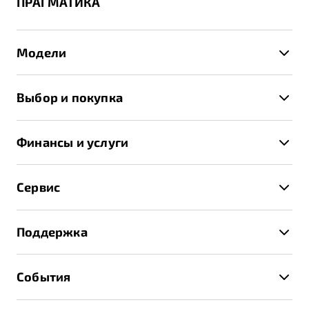
ПРАГМАТИКА
Модели
X50+
Выбор и покупка
S50
Автомобили в наличии
X70
Финансы и услуги
Спецпредложения и Акции
Автокредит
Записаться на тест-драйв
Сервис
Трейд-ин
Получить предложение
Записаться на сервис
Страхование
Поддержка
Руководство по эксплуатации
Расчет КАСКО
Гарантия Belgee
Техническое обслуживание
События
Клиентская поддержка
Калькулятор ТО
Новости