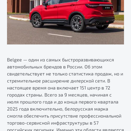
ПОДДЕРЖКА
Страхование
О дилерском центре
Автокредит
Гарантия Belgee
Правовая информация
Яркий кроссовер
Трейд-ин
Belgee Линк
от 2 219 990 ₽*
НАША КОМАНДА
Расчет КАСКО
Belgee Клуб
Обзор
В наличии
Belgee Плюс
Реферальная программа
Belgee — один из самых быстроразвивающихся
S50
автомобильных брендов в России. Об этом
Клиентская поддержка
свидетельствует не только статистика продаж, но и
Помощь на дорогах
стремительное расширение дилерской сети. В
настоящее время она включает 151 центр в 72
городах страны. Всего за 9 месяцев, начиная с
июля прошлого года и до конца первого квартала
2025 года включительно, белорусская марка
смогла обеспечить присутствие профессиональной
торгово-сервисной инфраструктуры в 57
Узнайте о специальных выгодах при покупке
Элегантный и практичный седан
российских регионах. Именно эти области являются
автомобиля Belgee