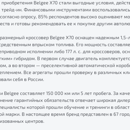
приобретения Belgee Х70 стали выгодные условия, дейст
е трейд-ин. Финансовыми инструментами воспользовалис
 согласно опросу, 85% респондентов высоко оценивают мо
еств и готовы рекомендовать ее к покупке другим автол
размерный кроссовер Belgee X70 оснащен надежным 1,5-
редственным впрыском топлива. Его мощность составляет 
приводном исполнении либо 177 л. с. для кроссоверов, о
ягким» гибридом. В первом случае двигатель комплектует
ом, а во втором — преселективной автоматической короб
плением. Все агрегаты прошли проверку в различных кл
вали себя в России.
и Belgee составляет 150 000 км или 5 лет пробега. За кач
нение гарантийных обязательств отвечает широкая дилер
ециалисты которой прошли обучение и тренинги в област
й марки. В настоящее время бренд представлен в 67 горо
ризованных центров.