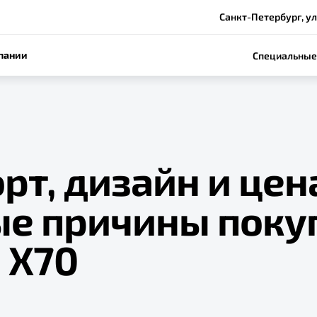
Санкт-Петербург, ул.
пании
Специальные
т, дизайн и цен
ые причины поку
 X70