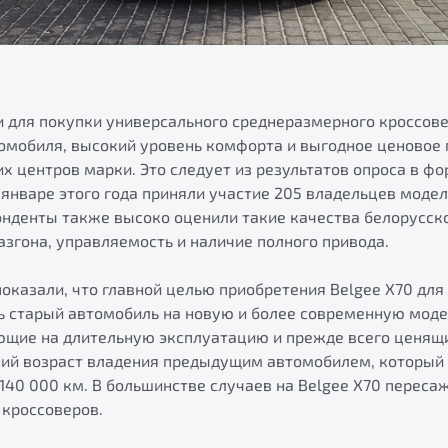
 для покупки универсального среднеразмерного кроссове
томобиля, высокий уровень комфорта и выгодное ценовое
 центров марки. Это следует из результатов опроса в ф
 январе этого года приняли участие 205 владельцев моде
онденты также высоко оценили такие качества белорусск
згона, управляемость и наличие полного привода.
показали, что главной целью приобретения Belgee X70 дл
ь старый автомобиль на новую и более современную модел
ющие на длительную эксплуатацию и прежде всего ценящи
ний возраст владения предыдущим автомобилем, который 
 140 000 км. В большинстве случаев на Belgee X70 переса
 кроссоверов.