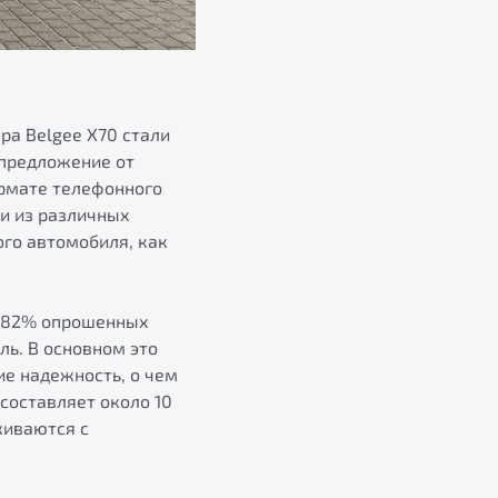
ра Belgee X70 стали
 предложение от
ормате телефонного
ли из различных
ого автомобиля, как
я 82% опрошенных
ь. В основном это
е надежность, о чем
составляет около 10
живаются с