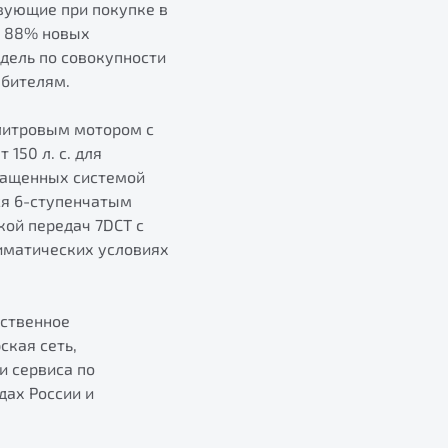
вующие при покупке в
ь 88% новых
дель по совокупности
юбителям.
литровым мотором с
150 л. с. для
снащенных системой
ся 6-ступенчатым
кой передач 7DCT с
иматических условиях
ественное
ская сеть,
и сервиса по
дах России и