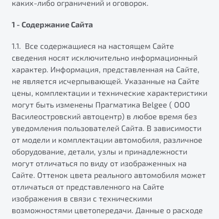
каких-либо ограничений и оговорок.
ПОДДЕРЖКА
Страхование
О дилерском центре
1 - Содержание Сайта
Автокредит
Гарантия Belgee
Правовая информация
Яркий кроссовер
1.1. Все содержащиеся на настоящем Сайте
Трейд-ин
Belgee Линк
от 2 219 990 ₽*
НАША КОМАНДА
сведения носят исключительно информационный
Расчет КАСКО
Belgee Клуб
характер. Информация, представленная на Сайте,
Обзор
В наличии
не является исчерпывающей. Указанные на Сайте
Belgee Плюс
цены, комплектации и технические характеристики
Реферальная программа
могут быть изменены Прагматика Belgee ( ООО
S50
Клиентская поддержка
Василеостровский автоцентр) в любое время без
уведомления пользователей Сайта. В зависимости
Помощь на дорогах
от модели и комплектации автомобиля, различное
оборудование, детали, узлы и принадлежности
могут отличаться по виду от изображенных на
Сайте. Оттенок цвета реального автомобиля может
отличаться от представленного на Сайте
изображения в связи с техническими
Узнайте о специальных выгодах при покупке
возможностями цветопередачи. Данные о расходе
Элегантный и практичный седан
автомобиля Belgee