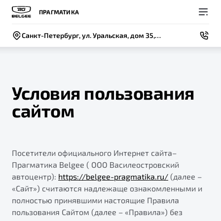
ПРАГМАТИКА
Санкт-Петербург, ул. Уральская, дом 35, лит. А
Условия пользования
сайтом
Покупателям
Владельцам
О компании
Модели
ВЫБОР И ПОКУПКА
СЕРВИС
СОБЫТИЯ
Новый
Посетители официального Интернет сайта–
X50+
Автомобили в наличии
Записаться на сервис
Новости
Прагматика Belgee ( ООО Василеостровский
Спецпредложения и Акции
Руководство по эксплуатации
Контакты
автоцентр):
https://belgee-pragmatika.ru/
(далее –
«Сайт») считаются надлежаще ознакомленными и
Записаться на тест-драйв
Техническое обслуживание
BELGEE В РОССИИ
полностью принявшими настоящие Правила
Калькулятор ТО
пользования Сайтом (далее – «Правила») без
ФИНАНСЫ И УСЛУГИ
О бренде