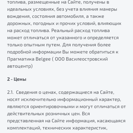
топлива, размещенные на Сайте, получены в
от 1 699 990 ₽*
идеальных условиях, без учета влияния манеры
Подробно
вождения, состояния автомобиля, а также
Обзор
В наличии
дорожных, погодных и прочих условий, влияющих
на расход топлива. Реальный расход топлива
X70
Будьте еще более уверены на дорогах с программой
может отличаться от указанного и определяется
"Помощь на дорогах"
Автомобили в наличии
только опытным путем. Для получения более
Тест-драйв
подробной информации Вы можете обратиться к
Преимущества программы
Автокредит
Прагматика Belgee ( ООО Василеостровский
Спецпредложения
автоцентр)
2 - Цены
Запись на сервис
2.1. Сведения о ценах, содержащиеся на Сайте,
Калькулятор ТО
носят исключительно информационный характер,
Универсальный кроссовер
Клиентская поддержка
являются ориентировочными и могут отличаться от
от 2 499 990 ₽*
действительных розничных цен. Вся
представленная на Сайте информация, касающаяся
Обзор
В наличии
комплектаций, технических характеристик,