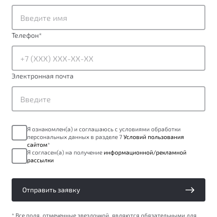
от 1 699 990 ₽*
Подробно
Обзор
В наличии
Телефон
*
X70
Будьте еще более уверены на дорогах с программой
"Помощь на дорогах"
Автомобили в наличии
Электронная почта
Тест-драйв
Преимущества программы
Автокредит
Спецпредложения
Я ознакомлен(а) и соглашаюсь с условиями обработки
персональных данных в разделе 7
Условий пользования
Запись на сервис
сайтом
*
Калькулятор ТО
Я согласен(а) на получение
информационной/рекламной
рассылки
Универсальный кроссовер
Клиентская поддержка
от 2 499 990 ₽*
Отправить заявку
Обзор
В наличии
* Все поля, отмеченные звездочкой, являются обязательными для