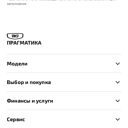
заполнения.
ПРАГМАТИКА
Модели
X50+
Выбор и покупка
S50
Автомобили в наличии
X70
Финансы и услуги
Спецпредложения и Акции
Автокредит
Записаться на тест-драйв
Сервис
Трейд-ин
Получить предложение